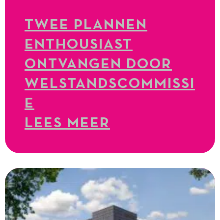
TWEE PLANNEN
ENTHOUSIAST
ONTVANGEN DOOR
WELSTANDSCOMMISSI
E
LEES MEER