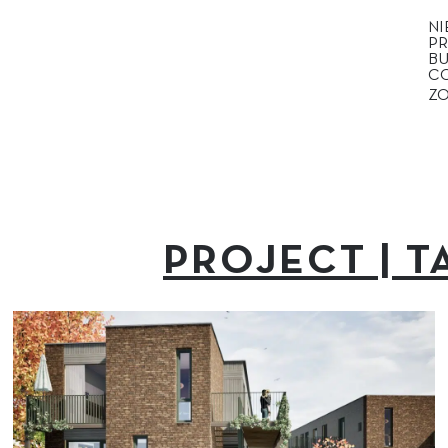
N
P
B
C
Z
PROJECT | T