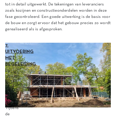
tot in detail uitgewerkt. De tekeningen van leveranciers
zoals kozijnen en constructieonderdelen worden in deze
fase gecontroleerd. Een goede uitwerking is de basis voor
de bouw en zorgt ervoor dat het gebouw precies zo wordt
gerealiseerd als is afgesproken.
7.
UITVOERING
MET
BEGELEIDING
De
laatste
fase
is
de
uitvoering.
Tijdens
de