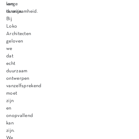
lange
van
termijn.
duurzaamheid.
Bij
Loko
Architecten
geloven
we
dat
echt
duurzaam
ontwerpen
vanzelfsprekend
moet
zijn
en
onopvallend
kan
zijn.
We