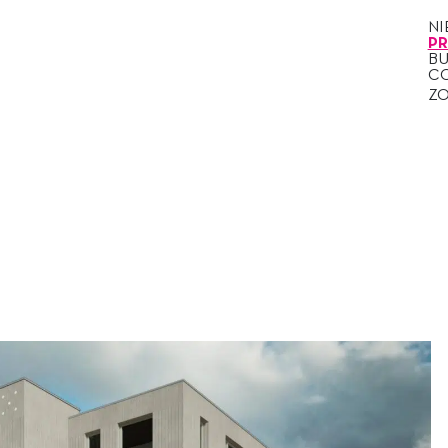
N
P
B
C
Z