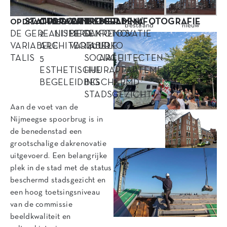
STATUS
OPDRACHT
LOCATIE
AANNEMER
PROGRAMMA
BEELDEN/FOTOGRAFIE
OPDRACHTGEVER
bestaand
nieuw
DE
GEREALISEERD
2
NIJMEGEN
DE
DAKRENOVATIE
FOTO’S:
VARIABELE
ARCHITECTUUR
VARIABELE
140
LOKO
TALIS
5
SOCIALE
ARCHITECTEN
ESTHETISCHE
HUURAPPARTEMENTEN
BEGELEIDING
BESCHERMD
STADSGEZICHT
Aan de voet van de
Nijmeegse spoorbrug is in
de benedenstad een
grootschalige dakrenovatie
uitgevoerd. Een belangrijke
plek in de stad met de status
beschermd stadsgezicht en
een hoog toetsingsniveau
van de commissie
beeldkwaliteit en