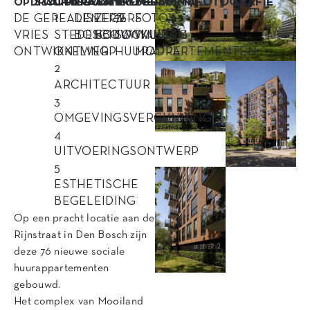
STATUS
OPDRACHT
LOCATIE
AANNEMER
PROGRAMMA
BEELDEN/FOTOGRAFIE
OPDRACHTGEVER
DE
GEREALISEERD
1
DEN
ZEGERS
76
FOTO’S:
VRIES
STEDENBOUWKUNDIG
BOSCH
BOUW
SOCIALE
WILLIAM
ONTWIKKELING
ONTWERP
HUURAPPARTEMENTEN
MOORE
2
ARCHITECTUUR
3
OMGEVINGSVERGUNNING
4
UITVOERINGSONTWERP
5
ESTHETISCHE
BEGELEIDING
Op een pracht locatie aan de
Rijnstraat in Den Bosch zijn
deze 76 nieuwe sociale
huurappartementen
gebouwd.
Het complex van Mooiland