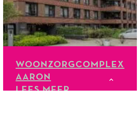
WOONZORGCOMPLEX
AARON
LEES MEER