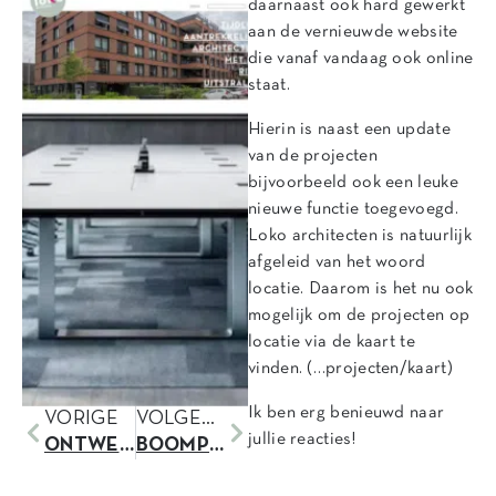
daarnaast ook hard gewerkt
aan de vernieuwde website
die vanaf vandaag ook online
staat.
Hierin is naast een update
van de projecten
bijvoorbeeld ook een leuke
nieuwe functie toegevoegd.
Loko architecten is natuurlijk
afgeleid van het woord
locatie. Daarom is het nu ook
mogelijk om de projecten op
locatie via de kaart te
vinden. (…projecten/kaart)
Ik ben erg benieuwd naar
VORIGE
VOLGENDE
jullie reacties!
ONTWERP KOUDENHOEK GOEDGEKEURD
BOOMPLANTDAG LOUISEWEG