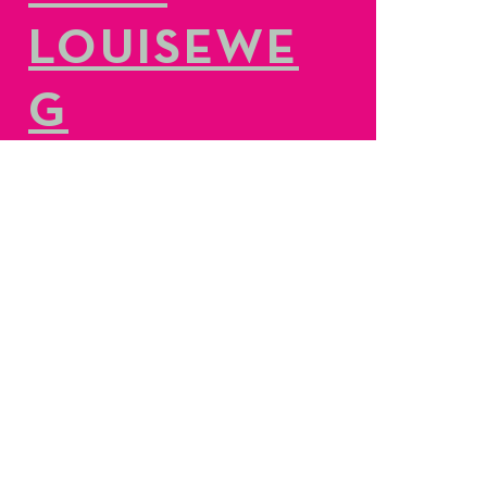
LOUISEWE
G
LEES MEER