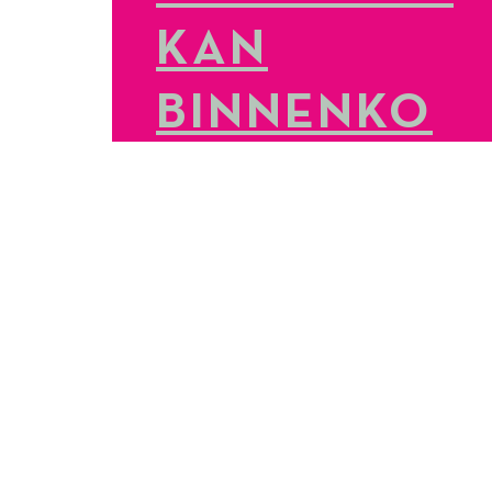
KAN
BINNENKO
RT UIT
LEES MEER