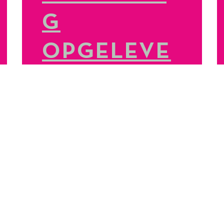
G
OPGELEVE
RD
LEES MEER
3
VORIGE
1
2
4
5
VOLGENDE