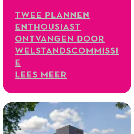
TWEE PLANNEN
ENTHOUSIAST
ONTVANGEN DOOR
WELSTANDSCOMMISSI
E
LEES MEER