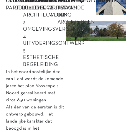
STATUS
OPDRACHT
LOCATIE
AANNEMER
PROGRAMMA
BEELDEN/FOTOGRAFIE
OPDRACHTGEVER
PARTICULIER
GEREALISEERD
2
LENT
SPOELTMAN
VRIJSTAANDE
FOTO’S:
ARCHITECTUUR
WONING
LOKO
3
ARCHITECTEN
OMGEVINGSVERGUNNING
4
UITVOERINGSONTWERP
5
ESTHETISCHE
BEGELEIDING
In het noordoostelijke deel
van Lent wordt de komende
jaren het plan Vossenpels
Noord gerealiseerd met
circa 650 woningen.
Als één van de eersten is dit
ontwerp gebouwd. Het
landelijke karakter dat
beoogd is in het