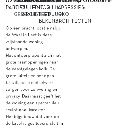
STATUS
OPDRACHT
LOCATIE
AANNEMER
PROGRAMMA
BEELDEN/FOTOGRAFIE
OPDRACHTGEVER
PARTICULIER
NIET
2
LENT
NOG
VILLA
IMPRESSIES:
GEREALISEERD
ARCHITECTUUR
NIET
LOKO
BEKEND
ARCHITECTEN
Op een pracht locatie nabij
de Waal in Lent is deze
vrijstaande woning
ontworpen.
Het ontwerp opent zich met
grote raamopeningen naar
de naastgelegen kolk. De
grote luifels en het open
Braziliaanse metselwerk
zorgen voor zonwering en
privacy. Daarnaast geeft het
de woning een spectaculair
sculpturaal karakter.
Het bijgebouw dat voor op
de kavel is gesitueerd sluit in