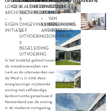
STATUS
OPDRACHT
LOCATIE
AANNEMER
PROGRAMMA
BEELDEN/FOTOGRAFIE
OPDRACHTGEVER
LOKO
GEREALISEERD
2
LENT
VELUWEZOOM
VRIJSTAANDE
FOTO’S:
ARCHITECTEN
ARCHITECTUUR
VERKERK
WONING
THEA
–
3
+
VAN
EIGEN
OMGEVINGSVERGUNNING
KANTOOR LOKO
DEN
INITIATIEF
4
ARCHITECTEN
HEUVEL
UITVOERINGSONTWERP
5
BEGELEIDING
UITVOERING
In het landelijk gebied tussen
de nieuwbouwwijken van
Lent en de uiterwaarden van
de Waal is in 2016 deze
energiezuinige vrijstaande
woning met zelfstandige
kantoorruimte gerealiseerd.
Kenmerkend aan de woning
is de moderne vormgeving