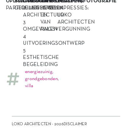
STATUS
OPDRACHT
LOCATIE
AANNEMER
PROGRAMMA
BEELDEN/FOTOGRAFIE
OPDRACHTGEVER
PARTICULIER
GEREALISEERD
2
NIJMEGEN
JANSSEN
VILLA
IMPRESSIES:
ARCHITECTUUR
EN
LOKO
3
VAN
ARCHITECTEN
OMGEVINGSVERGUNNING
RALEN
4
UITVOERINGSONTWERP
5
ESTHETISCHE
BEGELEIDING
energiezuinig
,
grondgebonden
,
villa
LOKO ARCHITECTEN - 2026
DISCLAIMER