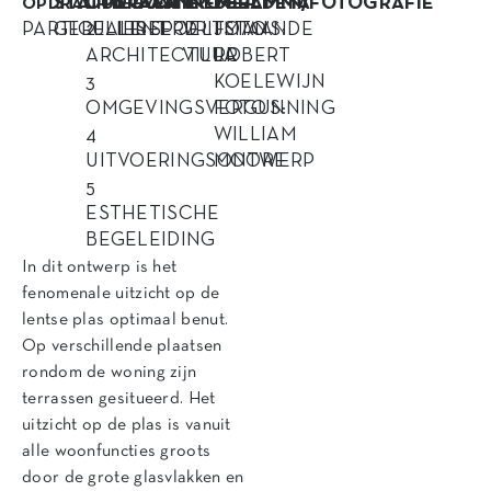
STATUS
OPDRACHT
LOCATIE
AANNEMER
PROGRAMMA
BEELDEN/FOTOGRAFIE
OPDRACHTGEVER
PARTICULIER
GEREALISEERD
2
LENT
SPOELTMAN
VRIJSTAANDE
FOTO’S:
ARCHITECTUUR
VILLA
ROBERT
3
KOELEWIJN
OMGEVINGSVERGUNNING
FOTO’S:
4
WILLIAM
UITVOERINGSONTWERP
MOORE
5
ESTHETISCHE
BEGELEIDING
In dit ontwerp is het
fenomenale uitzicht op de
lentse plas optimaal benut.
Op verschillende plaatsen
rondom de woning zijn
terrassen gesitueerd. Het
uitzicht op de plas is vanuit
alle woonfuncties groots
door de grote glasvlakken en