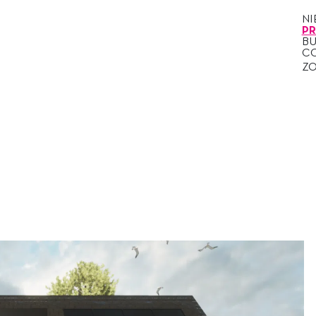
N
P
B
C
Z