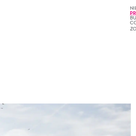
N
P
B
C
Z