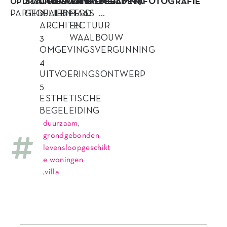
STATUS
OPDRACHT
LOCATIE
AANNEMER
PROGRAMMA
BEELDEN/FOTOGRAFIE
OPDRACHTGEVER
PARTICULIER
GEREALISEERD
2
LENT
MAAS
…
…
ARCHITECTUUR
EN
3
WAALBOUW
OMGEVINGSVERGUNNING
4
UITVOERINGSONTWERP
5
ESTHETISCHE
BEGELEIDING
duurzaam
,
grondgebonden
,
levensloopgeschikt
e woningen
,
villa