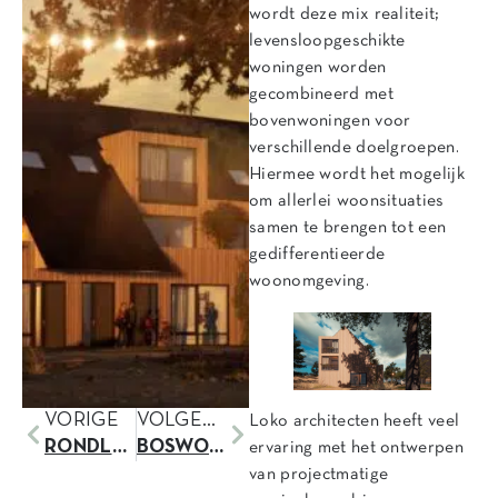
wordt deze mix realiteit;
levensloopgeschikte
woningen worden
gecombineerd met
bovenwoningen voor
verschillende doelgroepen.
Hiermee wordt het mogelijk
om allerlei woonsituaties
samen te brengen tot een
gedifferentieerde
woonomgeving.
VORIGE
VOLGENDE
Loko architecten heeft veel
RONDLEIDING DE STELT-ZUID & PLANT JE VLAG
BOSWONING EINDHOVEN OPGELEVERD
ervaring met het ontwerpen
van projectmatige