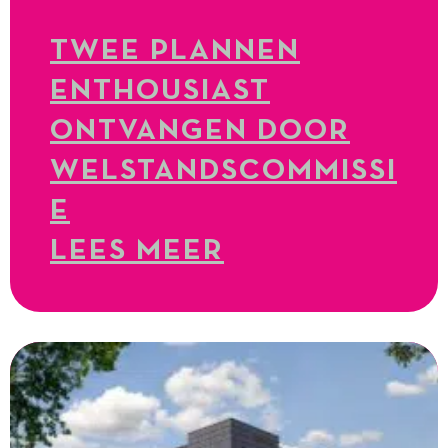
TWEE PLANNEN
ENTHOUSIAST
ONTVANGEN DOOR
WELSTANDSCOMMISSI
E
LEES MEER