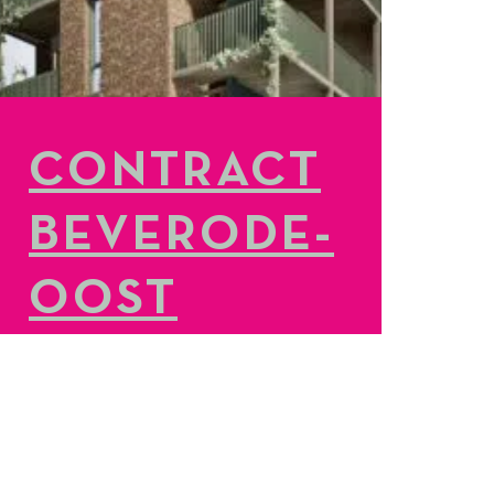
CONTRACT
BEVERODE-
OOST
GETEKEND
LEES MEER