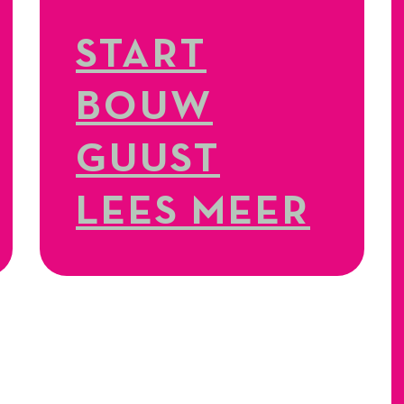
START
BOUW
GUUST
LEES MEER