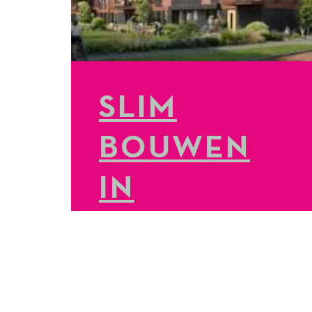
SLIM
BOUWEN
IN
KRUIDENH
ORST
LEES MEER