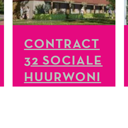
CONTRACT
32 SOCIALE
HUURWONI
NGEN
GETEKEND
LEES MEER