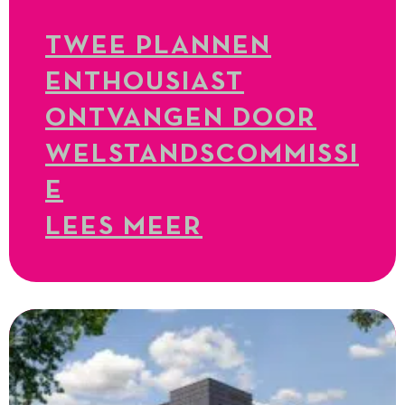
TWEE PLANNEN
ENTHOUSIAST
ONTVANGEN DOOR
WELSTANDSCOMMISSI
E
LEES MEER