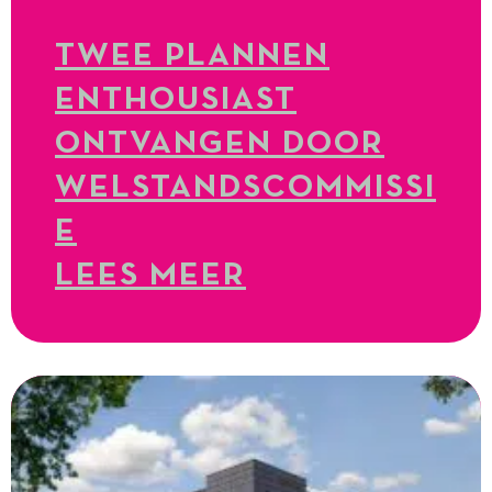
TWEE PLANNEN
ENTHOUSIAST
ONTVANGEN DOOR
WELSTANDSCOMMISSI
E
LEES MEER