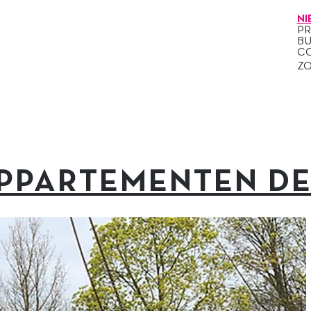
NI
P
B
C
Z
APPARTEMENTEN D