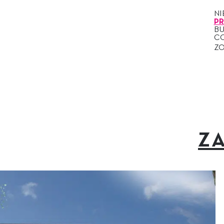
N
P
B
C
Z
ZA