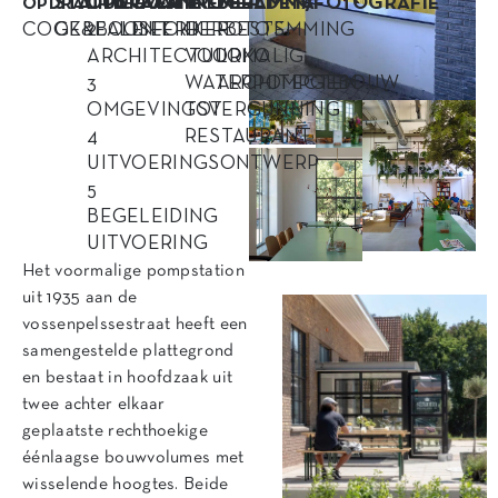
STATUS
OPDRACHT
LOCATIE
AANNEMER
PROGRAMMA
BEELDEN/FOTOGRAFIE
OPDRACHTGEVER
COOK&BOON
GEREALISEERD
2
LENT
FOKKER
HERBESTEMMING
FOTO’S:
ARCHITECTUUR
VOORMALIG
LOKO
3
WATERPOMPGEBOUW
ARCHITECTEN
OMGEVINGSVERGUNNING
TOT
4
RESTAURANT
UITVOERINGSONTWERP
5
BEGELEIDING
UITVOERING
Het voormalige pompstation
uit 1935 aan de
vossenpelssestraat heeft een
samengestelde plattegrond
en bestaat in hoofdzaak uit
twee achter elkaar
geplaatste rechthoekige
éénlaagse bouwvolumes met
wisselende hoogtes. Beide