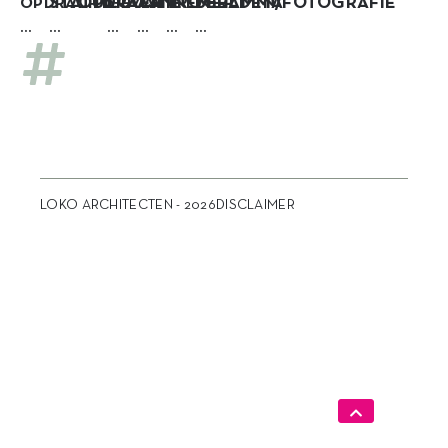
STATUS
OPDRACHT
LOCATIE
AANNEMER
PROGRAMMA
BEELDEN/FOTOGRAFIE
OPDRACHTGEVER
…
…
…
…
…
…
LOKO ARCHITECTEN - 2026
DISCLAIMER