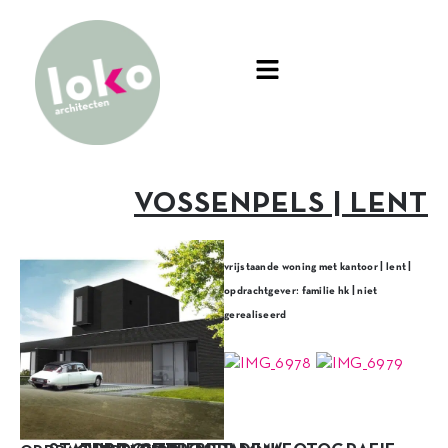
VOSSENPELS | LENT
vrijstaande woning met kantoor | lent |
opdrachtgever: familie hk | niet
gerealiseerd