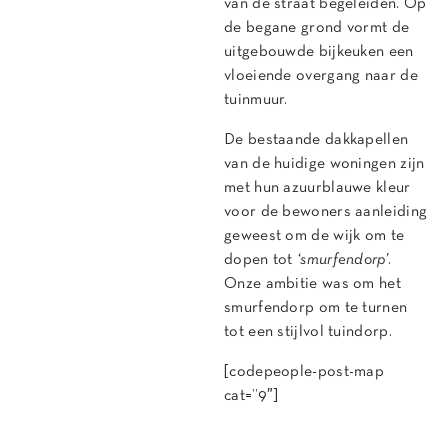
van de straat begeleiden. Op
de begane grond vormt de
uitgebouwde bijkeuken een
vloeiende overgang naar de
tuinmuur.
De bestaande dakkapellen
van de huidige woningen zijn
met hun azuurblauwe kleur
voor de bewoners aanleiding
geweest om de wijk om te
dopen tot
‘smurfendorp’
.
Onze ambitie was om het
smurfendorp om te turnen
tot een stijlvol tuindorp.
[codepeople-post-map
cat=”9″]