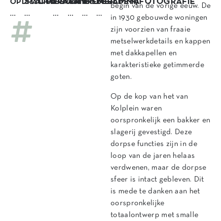
STATUS
OPDRACHT
LOCATIE
AANNEMER
PROGRAMMA
BEELDEN/FOTOGRAFIE
OPDRACHTGEVER
begin van de vorige eeuw. De
…
…
…
…
…
…
in 1930 gebouwde woningen
zijn voorzien van fraaie
metselwerkdetails en kappen
met dakkapellen en
karakteristieke getimmerde
goten.
Op de kop van het van
Kolplein waren
oorspronkelijk een bakker en
slagerij gevestigd. Deze
dorpse functies zijn in de
loop van de jaren helaas
verdwenen, maar de dorpse
sfeer is intact gebleven. Dit
is mede te danken aan het
oorspronkelijke
totaalontwerp met smalle