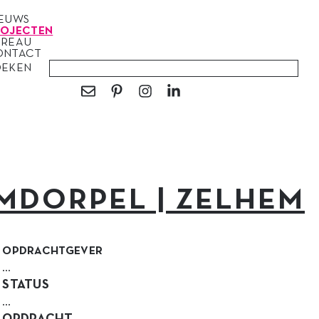
IEUWS
ROJECTEN
UREAU
ONTACT
OEKEN
MDORPEL | ZELHEM
OPDRACHTGEVER
…
STATUS
…