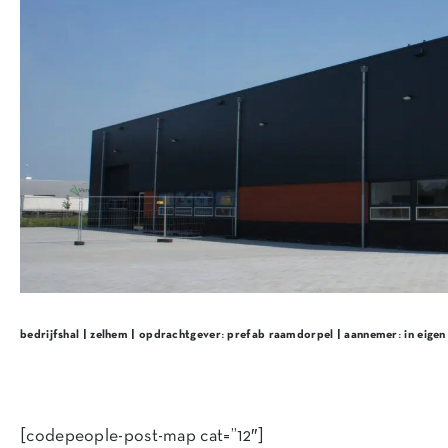
bedrijfshal | zelhem | opdrachtgever: prefab raamdorpel | aannemer: in eigen
[codepeople-post-map cat=”12″]