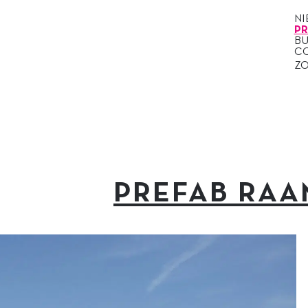
N
P
B
C
Z
PREFAB RAA