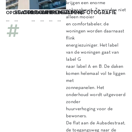
krijgen een enorme
opknapbeurt. Ze worden niet
STATUS
OPDRACHT
LOCATIE
AANNEMER
PROGRAMMA
BEELDEN/FOTOGRAFIE
OPDRACHTGEVER
alleen mooier
…
…
…
…
…
…
en comfortabeler, de
woningen worden daarnaast
flink
energiezuiniger. Het label
van de woningen gaat van
label G
naar label A en B. De daken
komen helemaal vol te liggen
met
zonnepanelen. Het
onderhoud wordt uitgevoerd
zonder
huurverhoging voor de
bewoners.
De flat aan de Aubadestraat,
de toegangsweg naar de