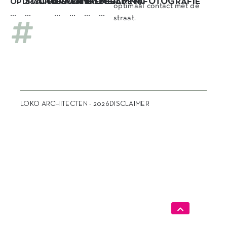
STATUS
OPDRACHT
LOCATIE
AANNEMER
PROGRAMMA
BEELDEN/FOTOGRAFIE
OPDRACHTGEVER
optimaal contact met de
…
…
…
…
…
…
straat.
LOKO ARCHITECTEN - 2026
DISCLAIMER