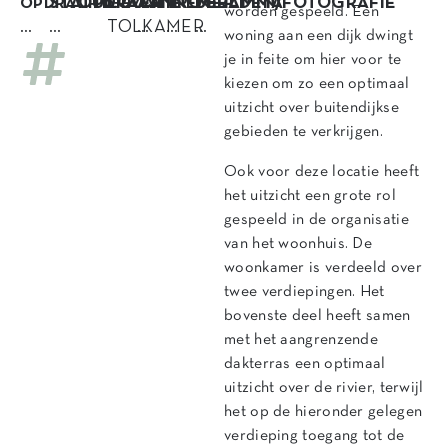
STATUS
OPDRACHT
LOCATIE
AANNEMER
PROGRAMMA
BEELDEN/FOTOGRAFIE
OPDRACHTGEVER
worden gespeeld. Een
…
…
TOLKAMER
…
…
…
woning aan een dijk dwingt
je in feite om hier voor te
kiezen om zo een optimaal
uitzicht over buitendijkse
gebieden te verkrijgen.
Ook voor deze locatie heeft
het uitzicht een grote rol
gespeeld in de organisatie
van het woonhuis. De
woonkamer is verdeeld over
twee verdiepingen. Het
bovenste deel heeft samen
met het aangrenzende
dakterras een optimaal
uitzicht over de rivier, terwijl
het op de hieronder gelegen
verdieping toegang tot de