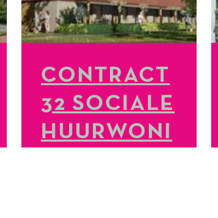
CONTRACT
32 SOCIALE
HUURWONI
NGEN
GETEKEND
LEES MEER