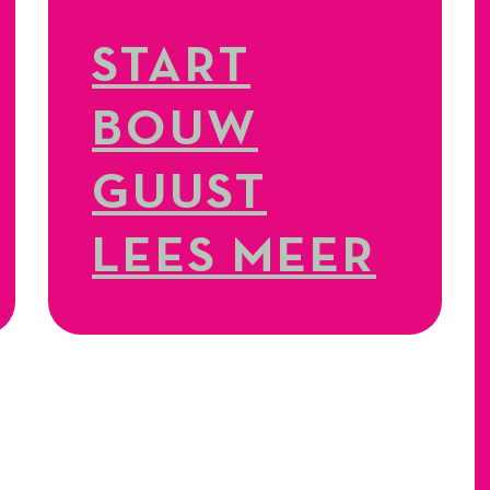
START
BOUW
GUUST
LEES MEER