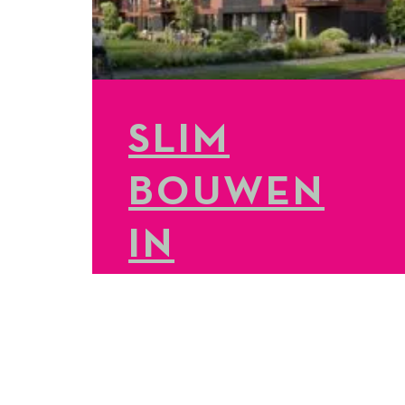
SLIM
BOUWEN
IN
KRUIDENH
ORST
LEES MEER