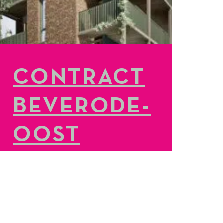
CONTRACT
BEVERODE-
OOST
GETEKEND
LEES MEER