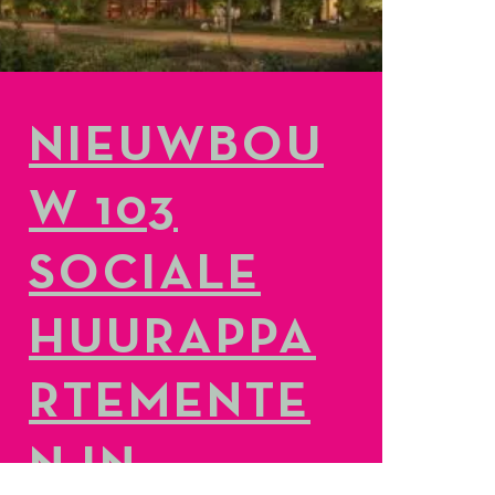
NIEUWBOU
W 103
SOCIALE
HUURAPPA
RTEMENTE
N IN