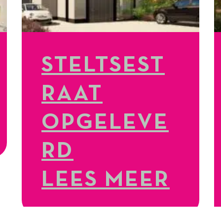
STELTSEST
RAAT
OPGELEVE
RD
LEES MEER