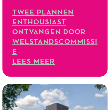
TWEE PLANNEN
ENTHOUSIAST
ONTVANGEN DOOR
WELSTANDSCOMMISSI
E
LEES MEER