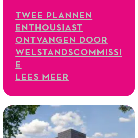
TWEE PLANNEN
ENTHOUSIAST
ONTVANGEN DOOR
WELSTANDSCOMMISSI
E
LEES MEER