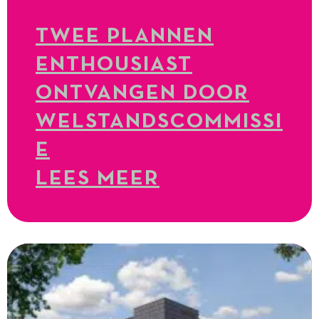
TWEE PLANNEN
ENTHOUSIAST
ONTVANGEN DOOR
WELSTANDSCOMMISSI
E
LEES MEER