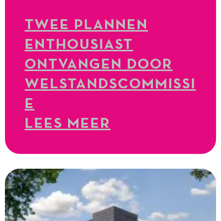
TWEE PLANNEN
ENTHOUSIAST
ONTVANGEN DOOR
WELSTANDSCOMMISSI
E
LEES MEER