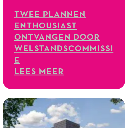
TWEE PLANNEN
ENTHOUSIAST
ONTVANGEN DOOR
WELSTANDSCOMMISSI
E
LEES MEER