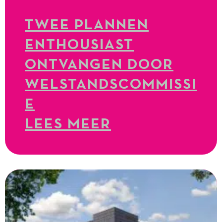
TWEE PLANNEN
ENTHOUSIAST
ONTVANGEN DOOR
WELSTANDSCOMMISSI
E
LEES MEER