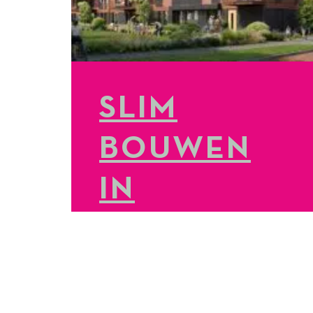
SLIM
BOUWEN
IN
KRUIDENH
ORST
LEES MEER