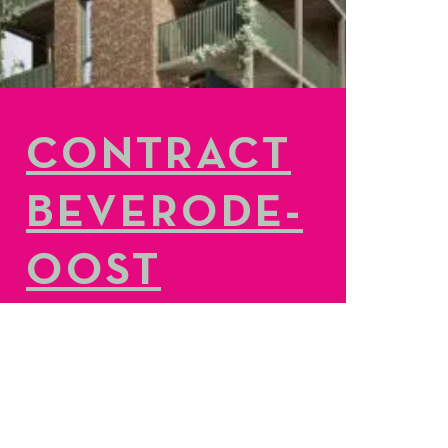
CONTRACT
BEVERODE-
OOST
GETEKEND
LEES MEER