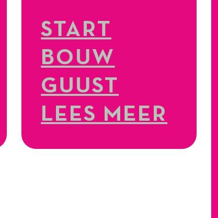
START
BOUW
GUUST
LEES MEER