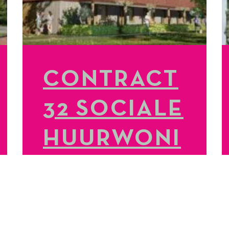
CONTRACT
32 SOCIALE
HUURWONI
NGEN
GETEKEND
LEES MEER