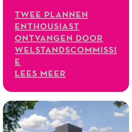
TWEE PLANNEN
ENTHOUSIAST
ONTVANGEN DOOR
WELSTANDSCOMMISSI
E
LEES MEER