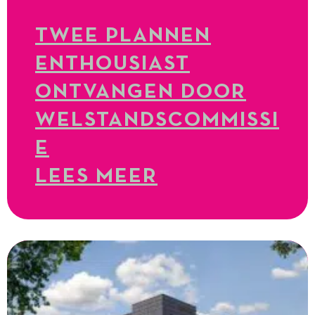
TWEE PLANNEN
ENTHOUSIAST
ONTVANGEN DOOR
WELSTANDSCOMMISSI
E
LEES MEER