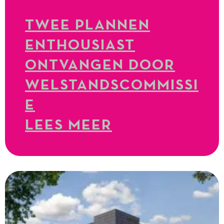
TWEE PLANNEN
ENTHOUSIAST
ONTVANGEN DOOR
WELSTANDSCOMMISSI
E
LEES MEER