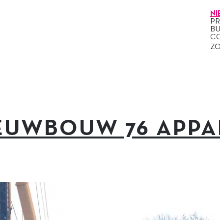
NI
P
B
C
Z
IEUWBOUW 76 APPA